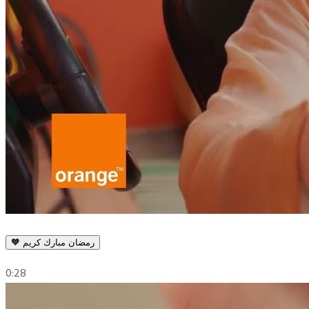
🧡 رمضان مبارك كريم
0:28